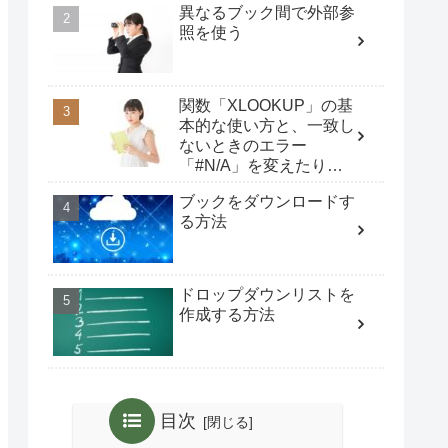
異なるブック間で外部参
照を使う
関数「XLOOKUP」の基
本的な使い方と、一致し
ないときのエラー
「#N/A」を変えたり、
検索対象が空白時の
ブックをダウンロードす
「0」表示を消す方法
る方法
ドロップダウンリストを
作成する方法
目次