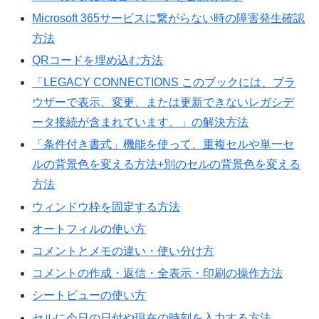
Microsoft 365サービスに繋がらない時の障害発生確認
方法
QRコードを埋め込む方法
「LEGACY CONNECTIONS このブックには、ブラ
ウザーで表示、変更、または更新できないレガシデ
ータ接続が含まれています。」の解決方法
「条件付き書式」機能を使って、重複セルや単一セ
ルの背景色を変える方法+別のセルの背景色を変える
方法
ウィンドウ枠を固定する方法
オートフィルの使い方
コメントとメモの違い・使い分け方
コメントの作成・返信・全表示・印刷の操作方法
シートビューの使い方
セルに今日の日付や現在の時刻を入力する方法